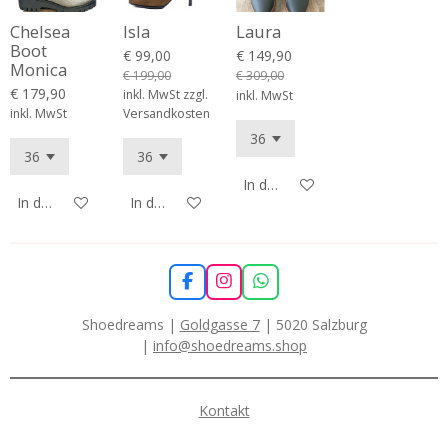
Chelsea
Isla
Laura
Boot
€ 99,00
€ 149,90
Monica
€ 199,00
€ 309,00
€ 179,90
inkl. MwSt zzgl.
inkl. MwSt
inkl. MwSt
Versandkosten
In den Warenkorb
In den Warenkorb
In den Warenkorb
F
I
W
a
n
h
c
s
a
Shoedreams |
Goldgasse 7
| 5020 Salzburg
e
t
t
|
info@shoedreams.shop
b
a
s
o
g
A
o
r
p
k
a
p
Kontakt
m