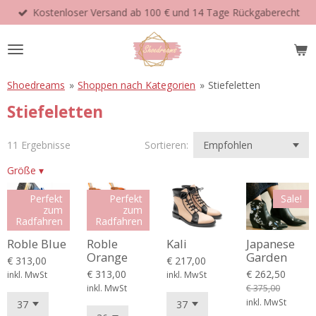
Kostenloser Versand ab 100 € und 14 Tage Rückgaberecht
Zum
Hauptinhalt
springen
Shoedreams
»
Shoppen nach Kategorien
»
Stiefeletten
Stiefeletten
11 Ergebnisse
Sortieren:
Größe
▾
Perfekt
Perfekt
Sale!
zum
zum
Radfahren
Radfahren
Roble Blue
Roble
Kali
Japanese
Orange
Garden
€ 313,00
€ 217,00
€ 313,00
€ 262,50
inkl. MwSt
inkl. MwSt
inkl. MwSt
€ 375,00
inkl. MwSt