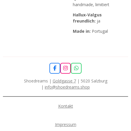
handmade, limitiert
Hallux-Valgus
freundlich:
ja
Made in:
Portugal
F
I
W
a
n
h
c
s
a
Shoedreams |
Goldgasse 7
| 5020 Salzburg
e
t
t
|
info@shoedreams.shop
b
a
s
o
g
A
o
r
p
k
a
p
Kontakt
m
Impressum