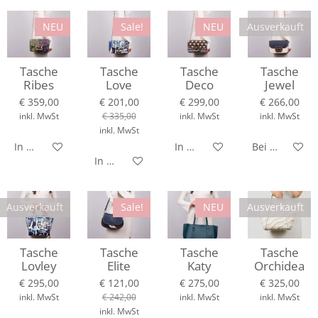
NEU
Sale!
NEU
Ausverkauft
Tasche
Tasche
Tasche
Tasche
Ribes
Love
Deco
Jewel
€ 359,00
€ 201,00
€ 299,00
€ 266,00
inkl. MwSt
€ 335,00
inkl. MwSt
inkl. MwSt
inkl. MwSt
In den Warenkorb
In den Warenkorb
Bei Verfügbar
In den Warenkorb
Ausverkauft
Sale!
NEU
Ausverkauft
Tasche
Tasche
Tasche
Tasche
Lovley
Elite
Katy
Orchidea
€ 295,00
€ 121,00
€ 275,00
€ 325,00
inkl. MwSt
€ 242,00
inkl. MwSt
inkl. MwSt
inkl. MwSt