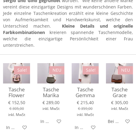
Sergio und Gino gegründet
wurden. Wie keine andere Marke
vereint diese einzigartige Designs mit wunderschönen Farben.
Jede einzelne Taschenkreation erzählt eine kleine Geschichte
von Aufmerksamkeit und Handwerkskunst, welche den
Unterschied machen.
Kleine Details und originelle
Farbkombinationen
kreieren spannende Taschenmodelle,
welche die einzigartige Persönlichkeit einer Frau
unterstreichen.
Sale!
NEU
Sale!
NEU
Tasche
Tasche
Tasche
Tasche
Flower
Marika
Gemma
Grace
€ 152,50
€ 289,00
€ 215,40
€ 305,00
€ 305,00
inkl. MwSt
€ 359,00
inkl. MwSt
inkl. MwSt
inkl. MwSt
In den Warenkorb
Bei Verfügbar
In den Warenkorb
In den Warenkorb