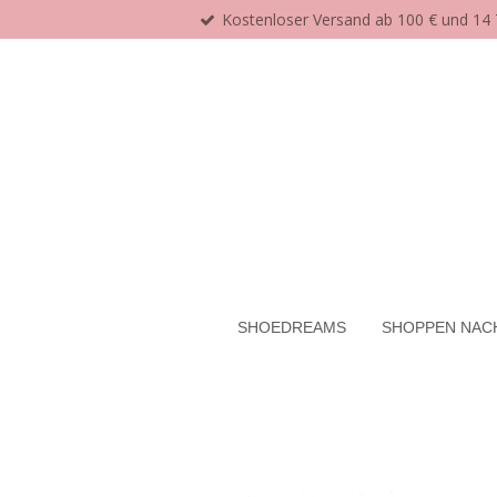
Kostenloser Versand ab 100 € und 14
Zum
Hauptinhalt
springen
SHOEDREAMS
SHOPPEN NAC