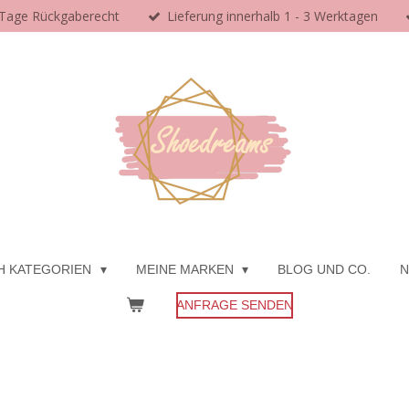
 Tage Rückgaberecht
Lieferung innerhalb 1 - 3 Werktagen
H KATEGORIEN
MEINE MARKEN
BLOG UND CO.
N
ANFRAGE SENDEN