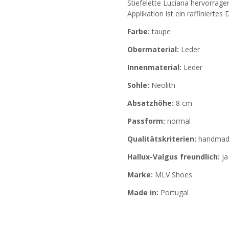
Stiefelette Luciana hervorrag
Applikation ist ein raffiniertes D
Farbe:
taupe
Obermaterial:
Leder
Innenmaterial:
Leder
Sohle:
Neolith
Absatzhöhe:
8 cm
Passform:
normal
Qualitätskriterien:
handmade,
Hallux-Valgus freundlich:
ja
Marke:
MLV Shoes
Made in:
Portugal