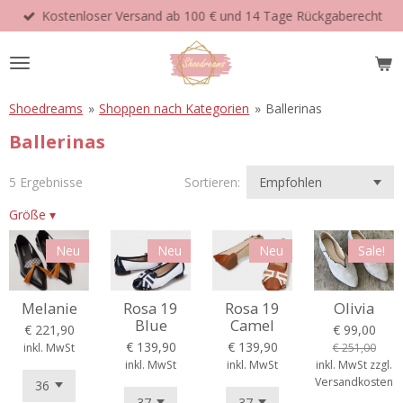
Kostenloser Versand ab 100 € und 14 Tage Rückgaberecht
Zum
Hauptinhalt
springen
Shoedreams
»
Shoppen nach Kategorien
»
Ballerinas
Ballerinas
5 Ergebnisse
Sortieren:
Größe
▾
Neu
Neu
Neu
Sale!
Melanie
Rosa 19
Rosa 19
Olivia
Blue
Camel
€ 221,90
€ 99,00
€ 139,90
€ 139,90
inkl. MwSt
€ 251,00
inkl. MwSt
inkl. MwSt
inkl. MwSt zzgl.
Versandkosten