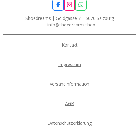
F
I
W
a
n
h
c
s
a
Shoedreams |
Goldgasse 7
| 5020 Salzburg
e
t
t
|
info@shoedreams.shop
b
a
s
o
g
A
o
r
p
k
a
p
Kontakt
m
Impressum
Versandinformation
AGB
Datenschutzerklärung