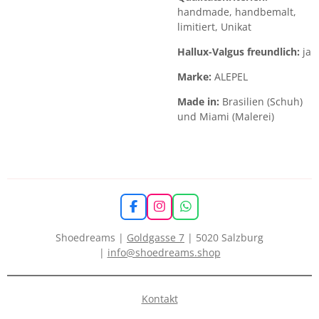
handmade, handbemalt,
limitiert, Unikat
Hallux-Valgus freundlich:
ja
Marke:
ALEPEL
Made in:
Brasilien (Schuh)
und Miami (Malerei)
F
I
W
a
n
h
c
s
a
Shoedreams |
Goldgasse 7
| 5020 Salzburg
e
t
t
|
info@shoedreams.shop
b
a
s
o
g
A
o
r
p
k
a
p
Kontakt
m