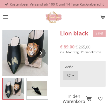
Kostenloser Versand ab 100 € und 14 Tage Rückgaberecht
Zum
Hauptinhalt
springen
Lion black
Sale!
€ 89,00
€ 265,00
inkl. MwSt zzgl. Versandkosten
Größe
In den
Warenkorb