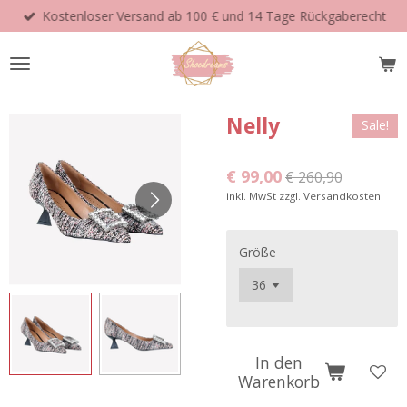
Kostenloser Versand ab 100 € und 14 Tage Rückgaberecht
Zum
Hauptinhalt
springen
Nelly
Sale!
€ 99,00
€ 260,90
inkl. MwSt zzgl. Versandkosten
Größe
In den
Warenkorb