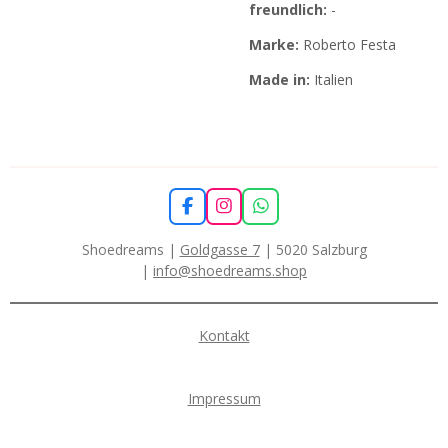
freundlich:
-
Marke:
Roberto Festa
Made in:
Italien
F
I
W
a
n
h
c
s
a
Shoedreams |
Goldgasse 7
| 5020 Salzburg
e
t
t
|
info@shoedreams.shop
b
a
s
o
g
A
o
r
p
k
a
p
Kontakt
m
Impressum