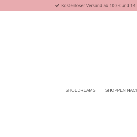
Kostenloser Versand ab 100 € und 14
Zum
Hauptinhalt
springen
SHOEDREAMS
SHOPPEN NAC