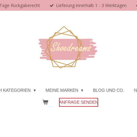
 Tage Rückgaberecht
Lieferung innerhalb 1 - 3 Werktagen
H KATEGORIEN
MEINE MARKEN
BLOG UND CO.
N
ANFRAGE SENDEN