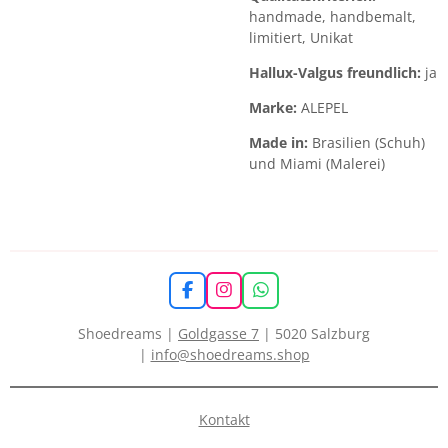
handmade, handbemalt,
limitiert, Unikat
Hallux-Valgus freundlich:
ja
Marke:
ALEPEL
Made in:
Brasilien (Schuh)
und Miami (Malerei)
F
I
W
a
n
h
c
s
a
Shoedreams |
Goldgasse 7
| 5020 Salzburg
e
t
t
|
info@shoedreams.shop
b
a
s
o
g
A
o
r
p
k
a
p
Kontakt
m