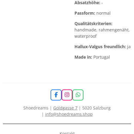
Absatzhöhe:
-
Passform:
normal
Qualitätskriterien:
handmade, rahmengenäht,
waterproof
Hallux-Valgus freundlich:
ja
Made in:
Portugal
F
I
W
a
n
h
c
s
a
Shoedreams |
Goldgasse 7
| 5020 Salzburg
e
t
t
|
info@shoedreams.shop
b
a
s
o
g
A
o
r
p
k
a
p
Kontakt