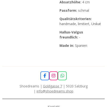
Absatzhöhe:
4 cm
Passform:
schmal
Qualitätskriterien:
handmade, limitiert, Unikat
Hallux-Valgus
freundlich:
-
Made in:
Spanien
F
I
W
a
n
h
c
s
a
Shoedreams |
Goldgasse 7
| 5020 Salzburg
e
t
t
|
info@shoedreams.shop
b
a
s
o
g
A
o
r
p
k
a
p
Kontakt