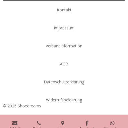
o
r
p
k
a
p
Kontakt
m
Impressum
Versandinformation
AGB
Datenschutzerklärung
Widerrufsbelehrung
© 2025 Shoedreams