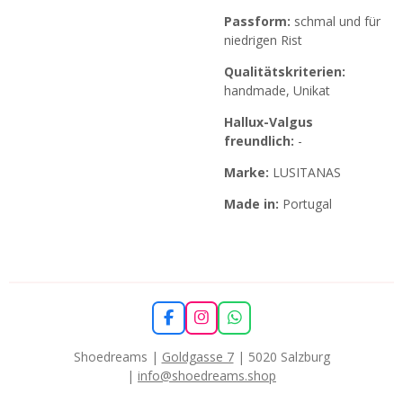
Passform:
schmal und für
niedrigen Rist
Qualitätskriterien:
handmade, Unikat
Hallux-Valgus
freundlich:
-
Marke:
LUSITANAS
Made in:
Portugal
F
I
W
a
n
h
c
s
a
Shoedreams |
Goldgasse 7
| 5020 Salzburg
e
t
t
|
info@shoedreams.shop
b
a
s
o
g
A