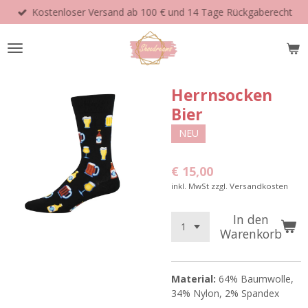
Kostenloser Versand ab 100 € und 14 Tage Rückgaberecht
Zum
Hauptinhalt
springen
Herrnsocken
Bier
NEU
€ 15,00
inkl. MwSt zzgl. Versandkosten
In den
Warenkorb
Material:
64% Baumwolle,
34% Nylon, 2% Spandex