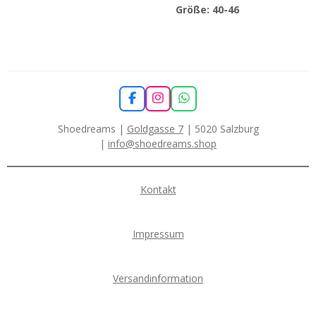
Größe: 40-46
F
I
W
a
n
h
c
s
a
Shoedreams |
Goldgasse 7
| 5020 Salzburg
e
t
t
|
info@shoedreams.shop
b
a
s
o
g
A
o
r
p
k
a
p
Kontakt
m
Impressum
Versandinformation