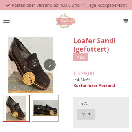
Kostenloser Versand ab 100 € und 14 Tage Rückgaberecht
Zum
Hauptinhalt
springen
Loafer Sandi
(gefüttert)
NEU
€ 229,00
inkl. MwSt
Kostenloser Versand
Größe