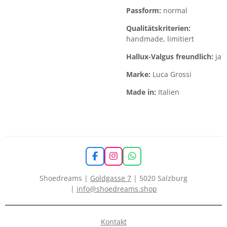
Passform:
normal
Qualitätskriterien:
handmade, limitiert
Hallux-Valgus freundlich:
ja
Marke:
Luca Grossi
Made in:
Italien
F
I
W
a
n
h
c
s
a
Shoedreams |
Goldgasse 7
| 5020 Salzburg
e
t
t
|
info@shoedreams.shop
b
a
s
o
g
A
o
r
p
k
a
p
Kontakt
m