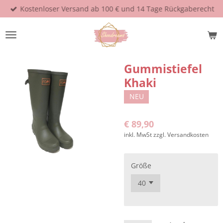
Kostenloser Versand ab 100 € und 14 Tage Rückgaberecht
Zum
Hauptinhalt
springen
Gummistiefel
Khaki
NEU
€ 89,90
inkl. MwSt zzgl. Versandkosten
Größe