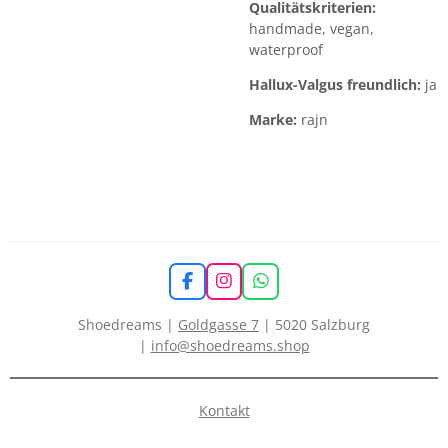
Qualitätskriterien:
handmade, vegan,
waterproof
Hallux-Valgus freundlich:
ja
Marke:
rajn
F
I
W
a
n
h
c
s
a
Shoedreams |
Goldgasse 7
| 5020 Salzburg
e
t
t
|
info@shoedreams.shop
b
a
s
o
g
A
o
r
p
k
a
p
Kontakt
m