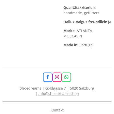
Qualitätskriterien:
handmade, gefüttert
Hallux-Valgus freundlich:
ja
Marke:
ATLANTA
MOCCASIN
Made in:
Portugal
F
I
W
a
n
h
c
s
a
Shoedreams |
Goldgasse 7
| 5020 Salzburg
e
t
t
|
info@shoedreams.shop
b
a
s
o
g
A
o
r
p
k
a
p
Kontakt
m